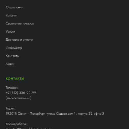
О компании
Каталог
Сравнение товаров
Услуги
Доставка и оплата
Инфоцентр
Контакты
Акции
КОНТАКТЫ
Телефон:
+7 (812) 336-90-99
(многоканальный)
Адрес:
192019, Санкт - Петербург , улица Седова дом 1 , корпус 2Б, офис 3
Время работы:
Пн-Пт: 09:00 - 17:30 без обеда,