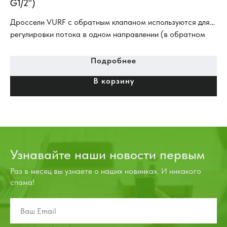
G1/2")
Дроссели VURF с обратным клапаном используются для
Ги
регулировки потока в одном направлении (в обратном
направлении поток свободен).
Подробнее
В корзину
Узнавайте наши новости первым
Раз в месяц вы узнаете о наших новинках. И никакого
спама!