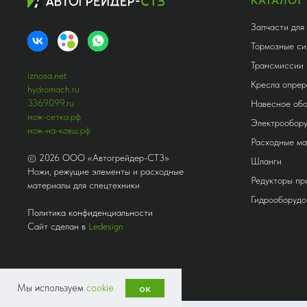
КАТАЛОГ
Запчасти для
Тормозные си
Трансмиссии
iznosa.net
Кресла опрер
hydromach.ru
3369099.ru
Навесное об
нож-сетка.рф
Электрообор
нож-на-ковш.рф
Расходные м
©
2026
ООО «Автогрейдер-СТ3»
Шланги
Ножи, режущие элементы и расходные
Редукторы п
материалы для спецтехники
Гидрооборудо
Политика конфиденциальности
Сайт сделан в
Ledesign
Мы используем
cookie
ок