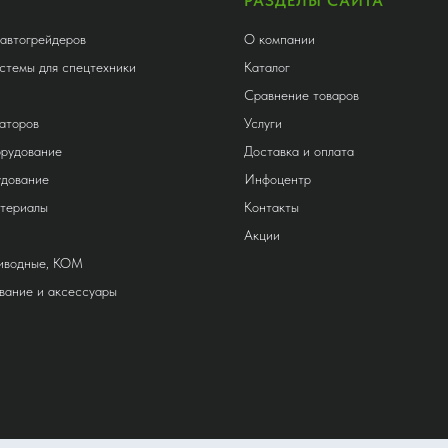
РАЗДЕЛЫ САЙТА
 автогрейдеров
О компании
стемы для спецтехники
Каталог
Сравнение товаров
аторов
Услуги
орудование
Доставка и оплата
удование
Инфоцентр
атериалы
Контакты
Акции
риводные, КОМ
вание и аксессуары