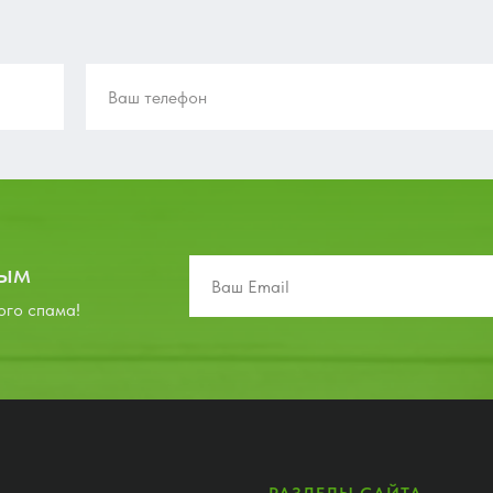
вым
ого спама!