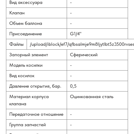
Вид аксессуара
-
Клапан
-
Объем баллона
-
Присоединение
G1/4"
Файлы
/upload/iblock/ef7/qfbsalmje9m8ljytlbt5z3500rvse
Запорный элемент
Сферический
Модель косилки
-
Вид косилок
-
Давление открытия, бар.
0,5
Материал корпуса
Оцинкованная сталь
клапана
Передаточное отношение
-
Группа запчастей
-