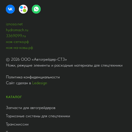
iznosa.net
hydromach.ru
3369099.ru
нож-сетка.рф
нож-на-ковш.рф
©
2026
ООО «Автогрейдер-СТ3»
Ножи, режущие элементы и расходные материалы для спецтехники
Политика конфиденциальности
Сайт сделан в
Ledesign
КАТАЛОГ
Запчасти для автогрейдеров
Тормозные системы для спецтехники
Трансмиссии