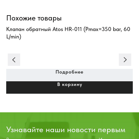
Похожие товары
Клапан обратный Atos HR-011 (Pmax=350 bar, 60
Кл
L/min)
(V
Подробнее
В корзину
Узнавайте наши новости первым