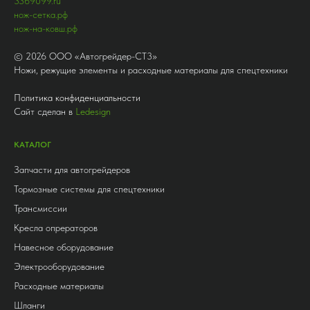
3369099.ru
нож-сетка.рф
нож-на-ковш.рф
©
2026
ООО «Автогрейдер-СТ3»
Ножи, режущие элементы и расходные материалы для спецтехники
Политика конфиденциальности
Сайт сделан в
Ledesign
КАТАЛОГ
Запчасти для автогрейдеров
Тормозные системы для спецтехники
Трансмиссии
Кресла опрераторов
Навесное оборудование
Электрооборудование
Расходные материалы
Шланги