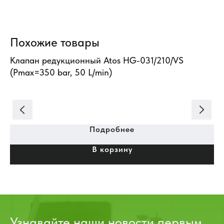
Похожие товары
Клапан редукционный Atos HG-031/210/VS
За
(Pmax=350 bar, 50 L/min)
Подробнее
В корзину
Узнавайте наши новости первым