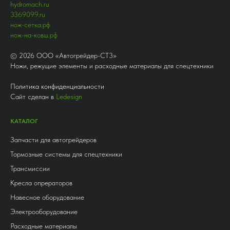
hydromach.ru
3369099.ru
нож-сетка.рф
нож-на-ковш.рф
©
2026
ООО «Автогрейдер-СТ3»
Ножи, режущие элементы и расходные материалы для спецтехники
Политика конфиденциальности
Сайт сделан в
Ledesign
КАТАЛОГ
Запчасти для автогрейдеров
Тормозные системы для спецтехники
Трансмиссии
Кресла опрераторов
Навесное оборудование
Электрооборудование
Расходные материалы