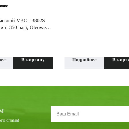
направлении.
мозной VBCL 3802S
мин, 350 bar), Oleoweb
нее
В корзину
Подробнее
В корз
м
ого спама!