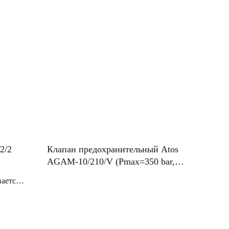
2/2
Клапан предохранительный Atos
AGAM-10/210/V (Pmax=350 bar,
200 L/min)
ается
ния
ом