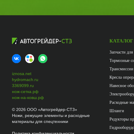
КАТАЛОГ
Запчасти для
Тормозные с
Трансмиссии
iznosa.net
Кресла опрер
hydromach.ru
3369099.ru
Навесное обо
нож-сетка.рф
Электрообор
нож-на-ковш.рф
Расходные м
©
2026
ООО «Автогрейдер-СТ3»
Шланги
Ножи, режущие элементы и расходные
Редукторы п
материалы для спецтехники
Гидрооборудо
Политика конфиденциальности