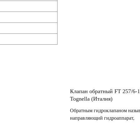
Клапан обратный FT 257/6-1
Tognella (Италия)
Обратным гидроклапаном назыв
направляющий гидроаппарат,
предназначенный для пропуска
рабочей жидкости только в одн