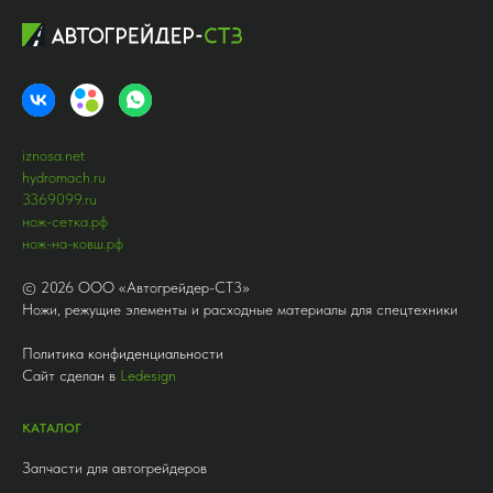
iznosa.net
hydromach.ru
3369099.ru
нож-сетка.рф
нож-на-ковш.рф
©
2026
ООО «Автогрейдер-СТ3»
Ножи, режущие элементы и расходные материалы для спецтехники
Политика конфиденциальности
Сайт сделан в
Ledesign
КАТАЛОГ
Запчасти для автогрейдеров