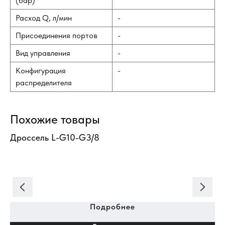
(бар)
Расход Q, л/мин
-
Присоединения портов
-
Вид управления
-
Конфигурация
-
распределителя
Похожие товары
Дроссель L-G10-G3/8
Кл
Ma
я
Подробнее