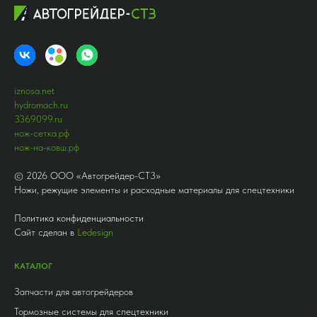
iznosa.net
hydromach.ru
3369099.ru
нож-сетка.рф
нож-на-ковш.рф
©
2026
ООО «Автогрейдер-СТ3»
Ножи, режущие элементы и расходные материалы для спецтехники
Политика конфиденциальности
Сайт сделан в
Ledesign
КАТАЛОГ
Запчасти для автогрейдеров
Тормозные системы для спецтехники