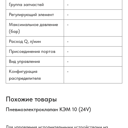
Группа запчастей
-
Регулирующий элемент
-
Максимальное давление
-
(бар)
Расход Q, л/мин
-
Присоединения портов
-
Вид управления
-
Конфигурация
-
распределителя
Похожие товары
Пневмоэлектроклапан КЭМ 10 (24V)
Др
Для управления исполнительными устройствами на