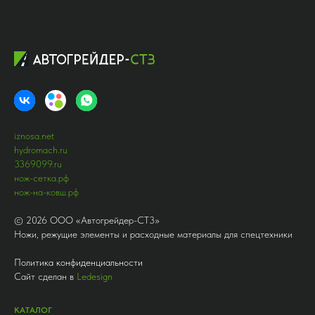
iznosa.net
hydromach.ru
3369099.ru
нож-сетка.рф
нож-на-ковш.рф
©
2026
ООО «Автогрейдер-СТ3»
Ножи, режущие элементы и расходные материалы для спецтехники
Политика конфиденциальности
Сайт сделан в
Ledesign
КАТАЛОГ