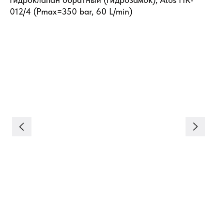
012/4 (Pmax=350 bar, 60 L/min)
,
5
Кл
25
Кл
Ар