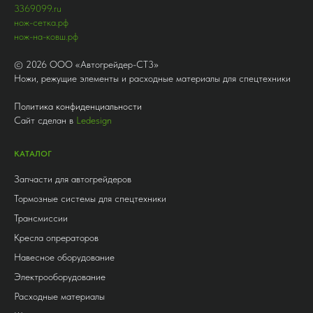
3369099.ru
нож-сетка.рф
нож-на-ковш.рф
©
2026
ООО «Автогрейдер-СТ3»
Ножи, режущие элементы и расходные материалы для спецтехники
Политика конфиденциальности
Сайт сделан в
Ledesign
КАТАЛОГ
Запчасти для автогрейдеров
Тормозные системы для спецтехники
Трансмиссии
Кресла опрераторов
Навесное оборудование
Электрооборудование
Расходные материалы