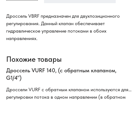
Дроссель VBRF предназначен для двухпозиционного
регулирования. Данный клапан обеспечивает
гидравлическое управление потоками в обоих
направлениях.
Похожие товары
Дроссель VURF 140, (с обратным клапаном,
За
G1/4")
А-
Дроссели VURF с обратным клапаном используются для
За
регулировки потока в одном направлении (в обратном
направлении поток свободен).