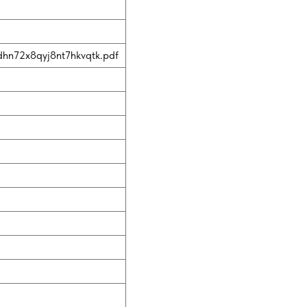
tdhn72x8qyj8nt7hkvqtk.pdf