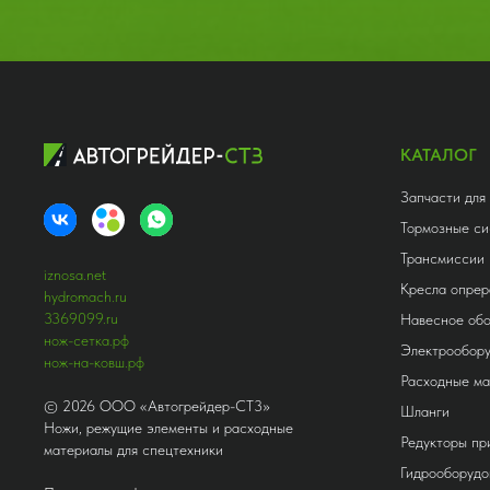
КАТАЛОГ
Запчасти для
Тормозные си
Трансмиссии
iznosa.net
Кресла опрер
hydromach.ru
3369099.ru
Навесное об
нож-сетка.рф
Электрообор
нож-на-ковш.рф
Расходные м
©
2026
ООО «Автогрейдер-СТ3»
Шланги
Ножи, режущие элементы и расходные
Редукторы п
материалы для спецтехники
Гидрооборудо