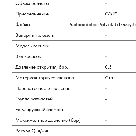
Объем баллона
-
Присоединение
G1/2"
Файлы
/upload/iblock/af7/d3tx17nzsyt
Запорный элемент
-
Модель косилки
-
Вид косилок
-
Давление открытия, бар.
0,5
Материал корпуса клапана
Сталь
Передаточное отношение
-
Группа запчастей
-
Регулирующий элемент
-
Максимальное давление (бар)
-
Расход Q, л/мин
-