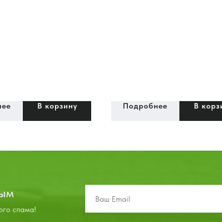
нее
В корзину
Подробнее
В корз
вым
ого спама!