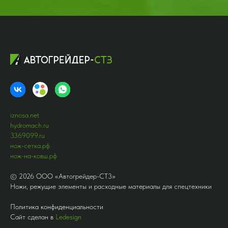
iznosa.net
hydromach.ru
3369099.ru
нож-сетка.рф
нож-на-ковш.рф
©
2026
ООО «Автогрейдер-СТ3»
Ножи, режущие элементы и расходные материалы для спецтехники
Политика конфиденциальности
Сайт сделан в
Ledesign