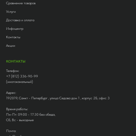
Сравнение товаров
Услуги
Доставка и оплата
Инфоцентр
Контакты
Акции
КОНТАКТЫ
Телефон:
+7 (812) 336-90-99
(многоканальный)
Адрес:
192019, Санкт - Петербург , улица Седова дом 1 , корпус 2Б, офис 3
Время работы:
Пн-Пт: 09:00 - 17:30 без обеда,
Сб, Вс - выходные
Почта: