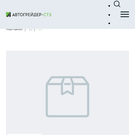
Каталог
/
...
/
...