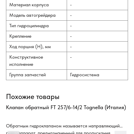
Материал корпуса
-
Модель автогрейдера
-
Тип гидроцилиндра
-
Крепление
-
Ход поршня (H), мм
-
Конструктивное
-
исполнение
Группа запчастей
Гидросистема
Похожие товары
,
Клапан обратный FT 257/6-14/2 Tognella (Италия)
Кл
60
Обратным гидроклапаном называется направляющий
гидроаппарат, предназначенный для пропускания