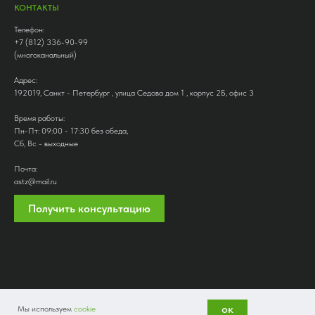
КОНТАКТЫ
Телефон:
+7 (812) 336-90-99
(многоканальный)
Адрес:
192019, Санкт - Петербург , улица Седова дом 1 , корпус 2Б, офис 3
Время работы:
Пн-Пт: 09:00 - 17:30 без обеда,
Сб, Вс - выходные
Почта:
astz@mail.ru
Получить консультацию
ок
Мы используем
cookie