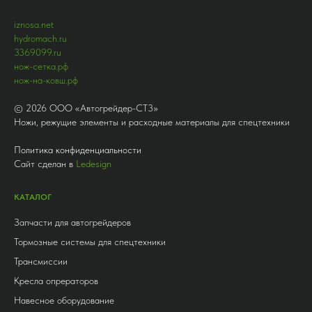
iznosa.net
hydromach.ru
3369099.ru
нож-сетка.рф
нож-на-ковш.рф
©
2026
ООО «Автогрейдер-СТ3»
Ножи, режущие элементы и расходные материалы для спецтехники
Политика конфиденциальности
Сайт сделан в
Ledesign
КАТАЛОГ
Запчасти для автогрейдеров
Тормозные системы для спецтехники
Трансмиссии
Кресла опрераторов
Навесное оборудование