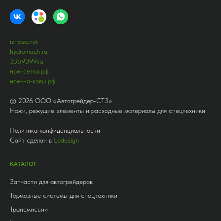
iznosa.net
hydromach.ru
3369099.ru
нож-сетка.рф
нож-на-ковш.рф
©
2026
ООО «Автогрейдер-СТ3»
Ножи, режущие элементы и расходные материалы для спецтехники
Политика конфиденциальности
Сайт сделан в
Ledesign
КАТАЛОГ
Запчасти для автогрейдеров
Тормозные системы для спецтехники
Трансмиссии