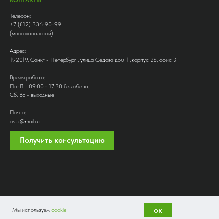
КОНТАКТЫ
Телефон:
+7 (812) 336-90-99
(многоканальный)
Адрес:
192019, Санкт - Петербург , улица Седова дом 1 , корпус 2Б, офис 3
Время работы:
Пн-Пт: 09:00 - 17:30 без обеда,
Сб, Вс - выходные
Почта:
astz@mail.ru
Получить консультацию
ок
Мы используем
cookie