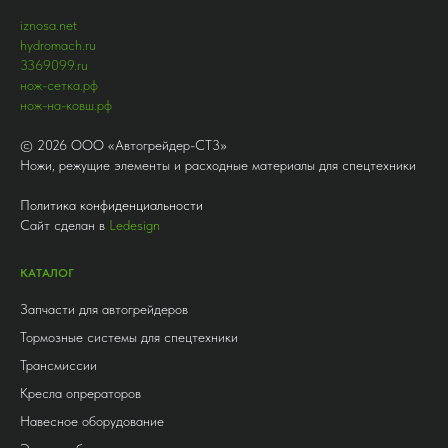
iznosa.net
hydromach.ru
3369099.ru
нож-сетка.рф
нож-на-ковш.рф
©
2026
ООО «Автогрейдер-СТ3»
Ножи, режущие элементы и расходные материалы для спецтехники
Политика конфиденциальности
Сайт сделан в
Ledesign
КАТАЛОГ
Запчасти для автогрейдеров
Тормозные системы для спецтехники
Трансмиссии
Кресла опрераторов
Навесное оборудование