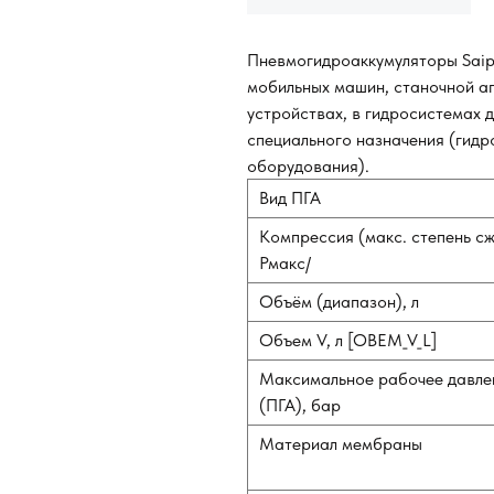
Пневмогидроаккумуляторы Saip
мобильных машин, станочной ап
устройствах, в гидросистемах
специального назначения (гид
оборудования).
Вид ПГА
Компрессия (макс. степень с
Рмакс/
Объём (диапазон), л
Объем V, л [OBEM_V_L]
Максимальное рабочее давле
(ПГА), бар
Материал мембраны