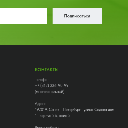
Подписаться
КОНТАКТЫ
Телефон:
+7 (812) 336-90-99
(многоканальный)
Адрес:
192019, Санкт - Петербург , улица Седова дом
1 , корпус 2Б, офис 3
Время работы: