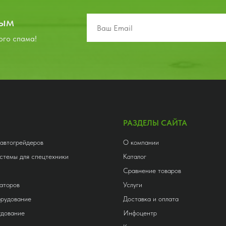
вым
ого спама!
РАЗДЕЛЫ САЙТА
 автогрейдеров
О компании
стемы для спецтехники
Каталог
Сравнение товаров
аторов
Услуги
орудование
Доставка и оплата
удование
Инфоцентр