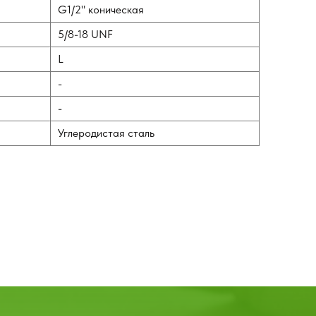
G1/2" коническая
5/8-18 UNF
L
-
-
Углеродистая сталь