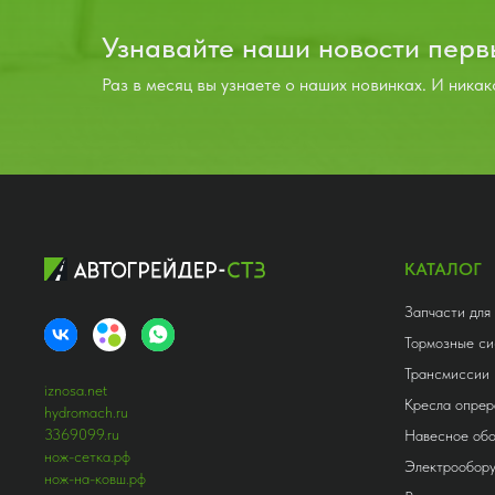
Узнавайте наши новости пер
Раз в месяц вы узнаете о наших новинках. И никак
КАТАЛОГ
Запчасти для
Тормозные си
Трансмиссии
iznosa.net
Кресла опрер
hydromach.ru
3369099.ru
Навесное об
нож-сетка.рф
Электрообор
нож-на-ковш.рф