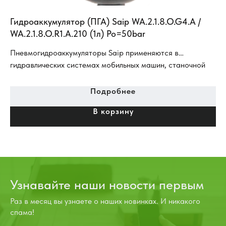
-
Гидроаккумулятор (ПГА) Saip WA.2.1.8.O.G4.A /
Ги
WA.2.1.8.O.R1.A.210 (1л) Po=50bar
54
Пневмогидроаккумуляторы Saip применяются в
Ба
гидравлических системах мобильных машин, станочной
ко
аппаратуры, гидравлических стендах и специальных
ба
устройствах, в гидросистемах дорожно-строительных
жи
Подробнее
машин и машинах специального назначения
В корзину
(гидросистема тормозов, гидро-система рабочего
оборудования).
Узнавайте наши новости первым
Раз в месяц вы узнаете о наших новинках. И никакого
спама!