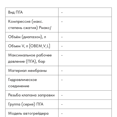
Вид ПГА
-
Компрессия (макс.
-
степень сжатия) Рмакс/
Объём (диапазон), л
-
Объем V, л [OBEM_V_L]
-
Максимальное рабочее
-
давление (ПГА), бар
Материал мембраны
-
Гидравлическое
-
соединение
Резьба клапана заправки
-
Группа (серия) ПГА
-
Модель автогрейдера
-