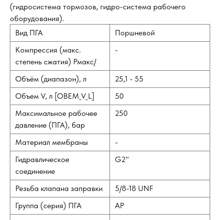
(гидросистема тормозов, гидро-система рабочего
оборудования).
Вид ПГА
Поршневой
Компрессия (макс.
-
степень сжатия) Рмакс/
Объём (диапазон), л
25,1 - 55
Объем V, л [OBEM_V_L]
50
Максимальное рабочее
250
давление (ПГА), бар
Материал мембраны
-
Гидравлическое
G2"
соединение
Резьба клапана заправки
5/8-18 UNF
Группа (серия) ПГА
AP