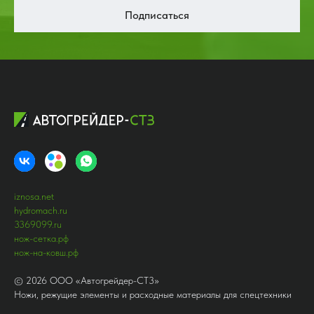
Подписаться
iznosa.net
hydromach.ru
3369099.ru
нож-сетка.рф
нож-на-ковш.рф
©
2026
ООО «Автогрейдер-СТ3»
Ножи, режущие элементы и расходные материалы для спецтехники