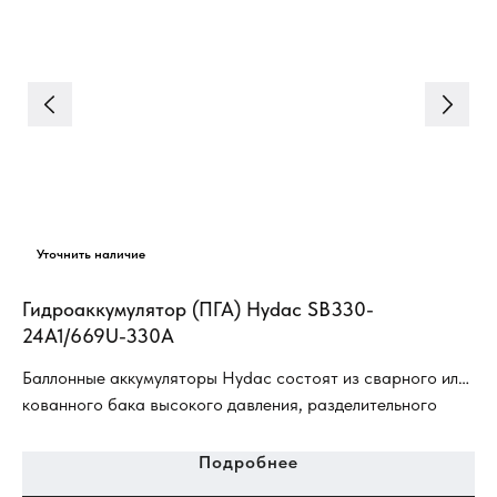
Пн
ги
ап
ус
ма
(г
об
Гидроаккумулятор (ПГА) Hydac SB330-
24A1/669U-330A
ли
Баллонные аккумуляторы Hydac состоят из сварного или
кованного бака высокого давления, разделительного
баллона, а также из арматуры для подвода газа и
жидкости.
Подробнее