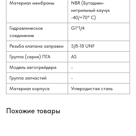
Материал мембраны
NBR (Бутадиен-
нитрильный каучук
-40/+70° С)
Гидравлическое
G1"1/4
соединение
Резьба клапана заправки
5/8-18 UNF
Группа (серия) ПГА
AS
Модель автогрейдера
-
Группа запчастей
-
Материал корпуса
Углеродистая сталь
Похожие товары
Ги
C