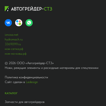
iznosa.net
hydromach.ru
3369099.ru
нож-сетка.рф
нож-на-ковш.рф
©
2026
ООО «Автогрейдер-СТ3»
Ножи, режущие элементы и расходные материалы для спецтехники
Политика конфиденциальности
Сайт сделан в
Ledesign
КАТАЛОГ
Запчасти для автогрейдеров