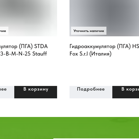
улятор (ПГА) STDA
Гидроаккумулятор (ПГА) HS
3-B-M-N-25 Stauff
Fox S.r.l (Италия)
нее
В корзину
Подробнее
В корз