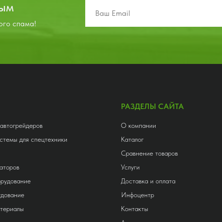
вым
ого спама!
РАЗДЕЛЫ САЙТА
 автогрейдеров
О компании
стемы для спецтехники
Каталог
Сравнение товаров
аторов
Услуги
орудование
Доставка и оплата
удование
Инфоцентр
атериалы
Контакты