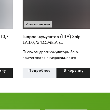
T0,7
Гидроаккумулятор (ПГА) Saip
LA.1.0,75.1.O.М8.A /
LA.1.0,75.1.O.S.A
Пневмогидроаккумуляторы Saip
применяются в гидравлических
системах мобильных машин, станочной
аппаратуры, гидравлических стендах и
ину
Подробнее
В корзину
специальных устройствах, в
гидросистемах дорожно-строительных
машин и машинах специального
назначения (гидросистема тормозов,
гидро-система рабочего
оборудования).