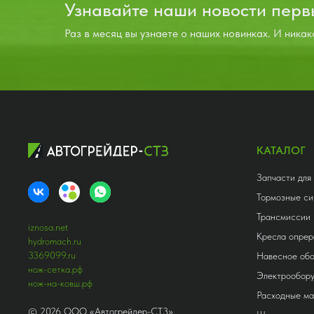
Узнавайте наши новости пер
Раз в месяц вы узнаете о наших новинках. И никак
КАТАЛОГ
Запчасти для
Тормозные си
Трансмиссии
iznosa.net
Кресла опрер
hydromach.ru
3369099.ru
Навесное об
нож-сетка.рф
Электрообор
нож-на-ковш.рф
Расходные м
©
2026
ООО «Автогрейдер-СТ3»