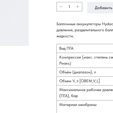
Добавить 
Баллонные аккумуляторы Hydac 
давления, разделительного балл
жидкости.
Вид ПГА
Компрессия (макс. степень с
Рмакс/
Объём (диапазон), л
Объем V, л [OBEM_V_L]
Максимальное рабочее давле
(ПГА), бар
Материал мембраны