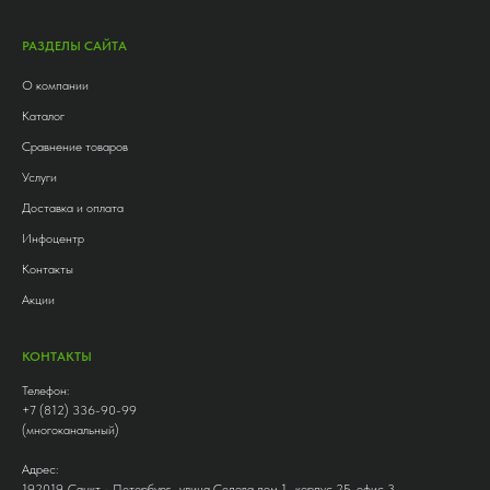
РАЗДЕЛЫ САЙТА
О компании
Каталог
Сравнение товаров
Услуги
Доставка и оплата
Инфоцентр
Контакты
Акции
КОНТАКТЫ
Телефон:
+7 (812) 336-90-99
(многоканальный)
Адрес:
192019, Санкт - Петербург , улица Седова дом 1 , корпус 2Б, офис 3