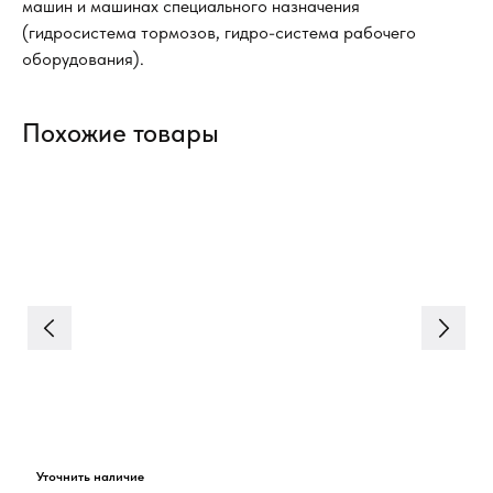
машин и машинах специального назначения
(гидросистема тормозов, гидро-система рабочего
оборудования).
Похожие товары
Ги
(с
Пн
ги
ап
ус
ма
(г
об