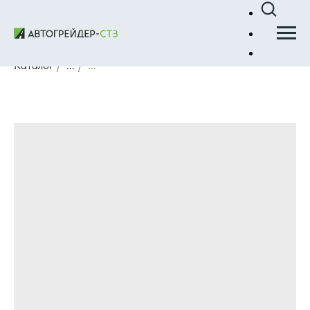
Каталог
/
...
/
...