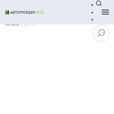
Каталог
/
...
/
...