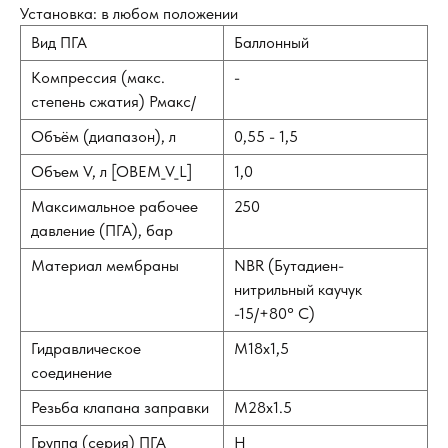
Установка: в любом положении
Вид ПГА
Баллонный
Компрессия (макс.
-
степень сжатия) Рмакс/
Объём (диапазон), л
0,55 - 1,5
Объем V, л [OBEM_V_L]
1,0
Максимальное рабочее
250
давление (ПГА), бар
Материал мембраны
NBR (Бутадиен-
нитрильный каучук
-15/+80° С)
Гидравлическое
M18х1,5
соединение
Резьба клапана заправки
M28х1.5
Группа (серия) ПГА
H