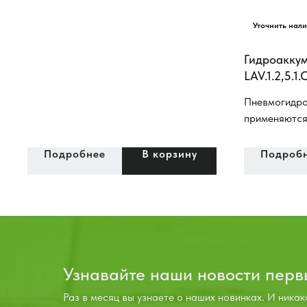
C Стандартная диафрагма: может
эксплуатировться в системах с
миниральными маслами и
Гидроаккум
некоррозионными жидкостями
LAV.1.2,5.1
Установка: в любом положении
Пневмогидро
применяются
системах мо
аппаратуры, 
Подробнее
В корзину
Подроб
специальных 
гидросистем
машин и маш
назначения 
гидро-систе
оборудовани
Узнавайте наши новости пер
Раз в месяц вы узнаете о наших новинках. И никак