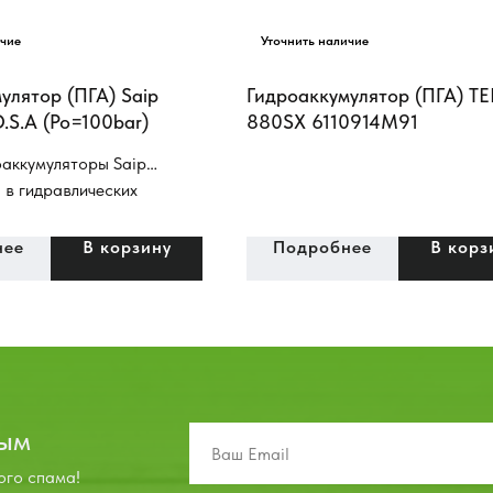
улятор (ПГА) Saip
Гидроаккумулятор (ПГА) T
.O.S.A (Po=100bar)
880SX 6110914М91
аккумуляторы Saip
 в гидравлических
бильных машин, станочной
гидравлических стендах и
нее
В корзину
Подробнее
В корз
устройствах, в
ах дорожно-строительных
инах специального
(гидросистема тормозов,
ма рабочего
я).
вым
ого спама!