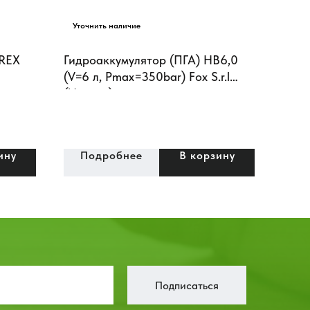
EREX
Гидроаккумулятор (ПГА) HB6,0
(V=6 л, Pmax=350bar) Fox S.r.l
(Италия)
ину
Подробнее
В корзину
Подписаться