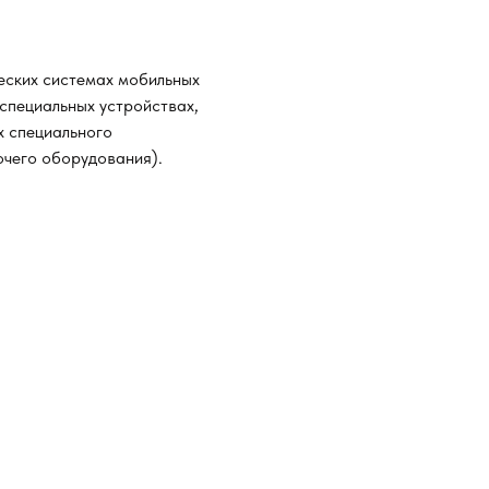
еских системах мобильных
 специальных устройствах,
х специального
очего оборудования).