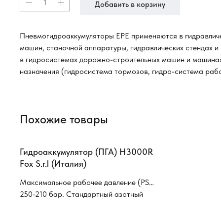
Добавить в корзину
Пневмогидроаккумуляторы EPE применяются в гидравлич
машин, станочной аппаратуры, гидравлических стендах и
в гидросистемах дорожно-строительных машин и машина
назначения (гидросистема тормозов, гидро-система раб
Похожие товары
Гидроаккумулятор (ПГА) H3000R
Fox S.r.l (Италия)
Максимальное рабочее давление (PS):
250-210 бар. Стандартный азотный
клапан: UN "UNF. Рабочая
температура (TS): от -20 ° C до + 80 °