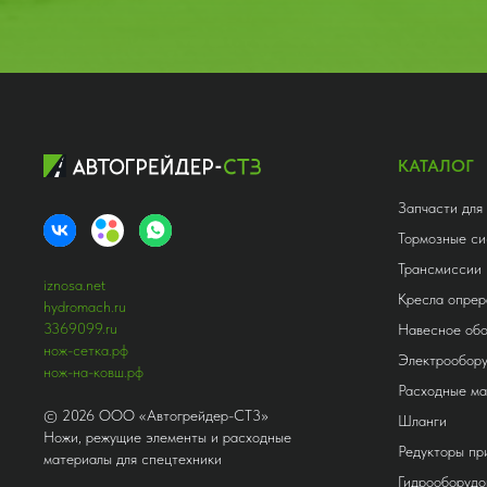
КАТАЛОГ
Запчасти для
Тормозные си
Трансмиссии
iznosa.net
Кресла опрер
hydromach.ru
3369099.ru
Навесное об
нож-сетка.рф
Электрообор
нож-на-ковш.рф
Расходные м
©
2026
ООО «Автогрейдер-СТ3»
Шланги
Ножи, режущие элементы и расходные
Редукторы п
материалы для спецтехники
Гидрооборудо