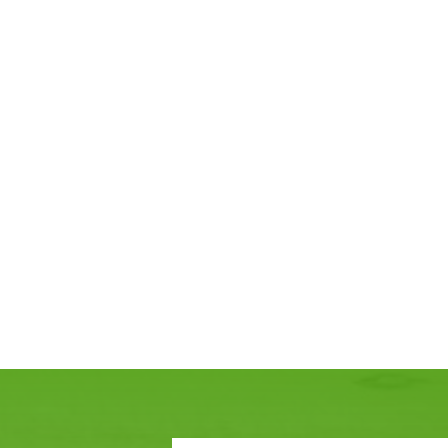
Гидроаккумулятор (ПГА) EP
AM0,5P330CG4V-0
Пневмогидроаккумуляторы EPE
применяются в гидравлических
системах мобильных машин, ст
аппаратуры, гидравлических ст
специальных устройствах, в
гидросистемах дорожно-строит
машин и машинах специального
улятор (ПГА) Saip
назначения (гидросистема тор
O.G7.A (Po=100bar)
гидро-система рабочего
оборудования).
аккумуляторы Saip
 в гидравлических
бильных машин, станочной
гидравлических стендах и
нее
В корзину
Подробнее
В корз
устройствах, в
ах дорожно-строительных
инах специального