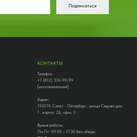
Подписаться
назначения (гидросистема тормозов,
гидро-система рабочего
оборудования).
КОНТАКТЫ
Телефон:
+7 (812) 336-90-99
(многоканальный)
Адрес:
192019, Санкт - Петербург , улица Седова дом
1 , корпус 2Б, офис 3
Время работы:
Пн-Пт: 09:00 - 17:30 без обеда,