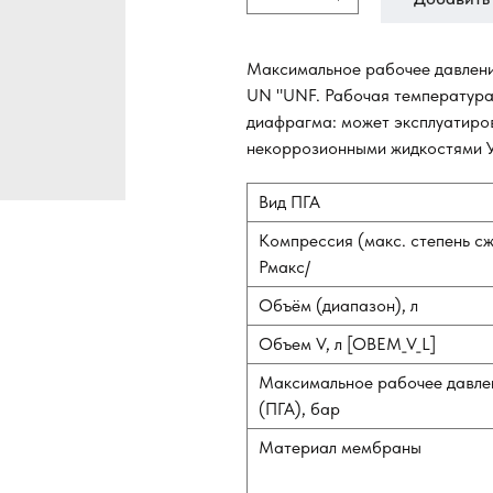
Максимальное рабочее давление
UN "UNF. Рабочая температура (
диафрагма: может эксплуатиро
некоррозионными жидкостями У
Вид ПГА
Компрессия (макс. степень с
Рмакс/
Объём (диапазон), л
Объем V, л [OBEM_V_L]
Максимальное рабочее давле
(ПГА), бар
Материал мембраны