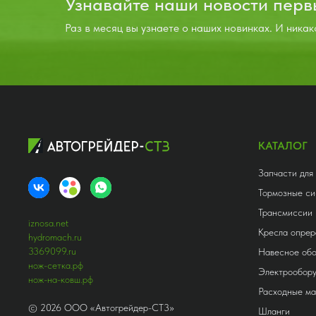
Узнавайте наши новости пер
назначения (гидросистема тормозов,
назначения 
Раз в месяц вы узнаете о наших новинках. И никак
гидро-система рабочего
гидро-систе
оборудования).
оборудовани
КАТАЛОГ
Запчасти для
Тормозные си
Трансмиссии
iznosa.net
Кресла опрер
hydromach.ru
3369099.ru
Навесное об
нож-сетка.рф
Электрообор
нож-на-ковш.рф
Расходные м
©
2026
ООО «Автогрейдер-СТ3»
Шланги