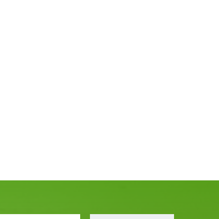
E
аночной
ендах и
ельных
Гидроаккумулятор (ПГА) Saip
мозов,
LA.1.6.1.D.C5.A
Пневмогидроаккумуляторы Saip
применяются в гидравлических
системах мобильных машин, станочной
аппаратуры, гидравлических стендах и
ину
Подробнее
В корзину
специальных устройствах, в
гидросистемах дорожно-строительных
машин и машинах специального