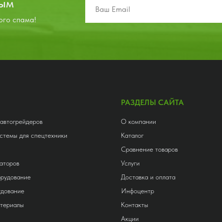
вым
(гидросистема тормозов,
ого спама!
ма рабочего
я).
РАЗДЕЛЫ САЙТА
 автогрейдеров
О компании
стемы для спецтехники
Каталог
Сравнение товаров
аторов
Услуги
орудование
Доставка и оплата
удование
Инфоцентр
атериалы
Контакты
Акции