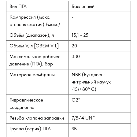
Вид ПГА
Баллонный
Компрессия (макс.
-
степень сжатия) Рмакс/
Объём (диапазон), л
15,1 - 25
Объем V, л [OBEM_V_L]
20
Максимальное рабочее
330
давление (ПГА), бар
Материал мембраны
NBR (Бутадиен-
нитрильный каучук
-15/+80° С)
Гидравлическое
G2"
соединение
Резьба клапана заправки
7/8-14 UNF
Группа (серия) ПГА
SB