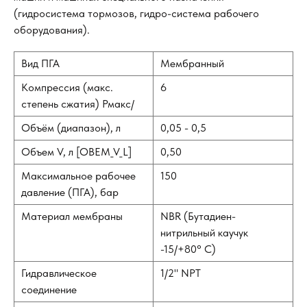
(гидросистема тормозов, гидро-система рабочего
оборудования).
Вид ПГА
Мембранный
Компрессия (макс.
6
степень сжатия) Рмакс/
Объём (диапазон), л
0,05 - 0,5
Объем V, л [OBEM_V_L]
0,50
Максимальное рабочее
150
давление (ПГА), бар
Материал мембраны
NBR (Бутадиен-
нитрильный каучук
-15/+80° С)
Гидравлическое
1/2" NPT
соединение