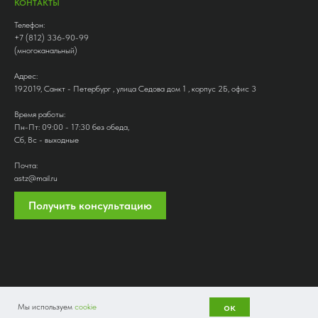
КОНТАКТЫ
Телефон:
+7 (812) 336-90-99
(многоканальный)
Адрес:
192019, Санкт - Петербург , улица Седова дом 1 , корпус 2Б, офис 3
Время работы:
Пн-Пт: 09:00 - 17:30 без обеда,
Сб, Вс - выходные
Почта:
astz@mail.ru
Получить консультацию
ок
Мы используем
cookie