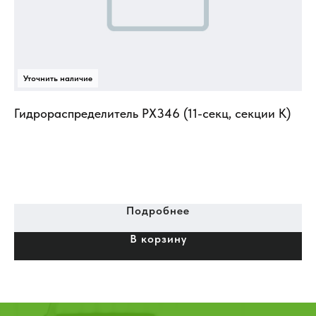
(г
об
/
Гидрораспределитель РХ346 (11-секц, секции К)
Подробнее
В корзину