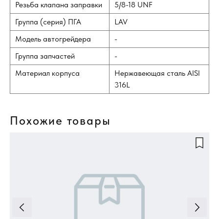
Резьба клапана заправки
5/8-18 UNF
Группа (серия) ПГА
LAV
Модель автогрейдера
-
Группа запчастей
-
Материал корпуса
Нержавеющая сталь AISI
316L
Похожие товары
Ги
C0
Пн
ги
ап
ус
ма