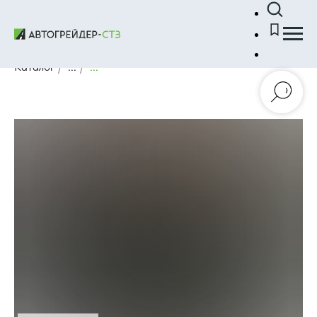
Каталог
/
...
/
...