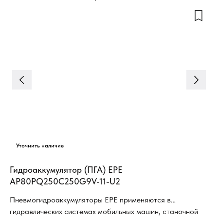
Гидроаккумулятор (ПГА) EPE
Ги
AP80PQ250C250G9V-11-U2
ус
ли
Пневмогидроаккумуляторы EPE применяются в
гидравлических системах мобильных машин, станочной