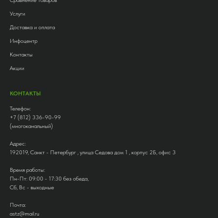
Услуги
Доставка и оплата
Инфоцентр
Контакты
Акции
КОНТАКТЫ
Телефон:
+7 (812) 336-90-99
(многоканальный)
Адрес:
192019, Санкт - Петербург , улица Седова дом 1 , корпус 2Б, офис 3
Время работы:
Пн-Пт: 09:00 - 17:30 без обеда,
Сб, Вс - выходные
Почта:
astz@mail.ru