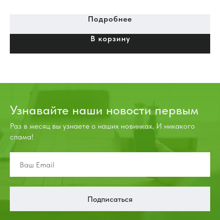
аппаратуры, гидравлических стендах и специальных
устройствах, в гидросистемах дорожно-строительных
Подробнее
машин и машинах специального назначения
В корзину
(гидросистема тормозов, гидро-система рабочего
оборудования).
Узнавайте наши новости первым
Раз в месяц вы узнаете о наших новинках. И никакого
спама!
Подписаться