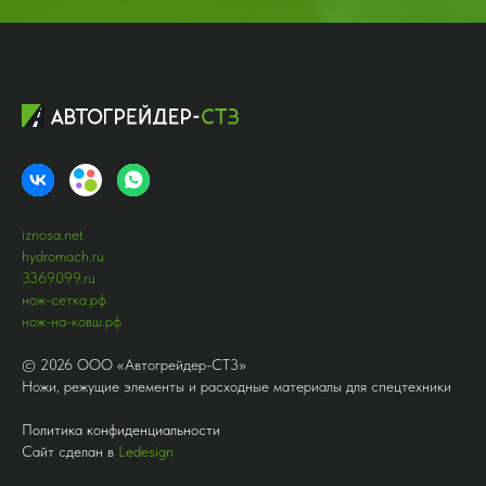
iznosa.net
hydromach.ru
3369099.ru
нож-сетка.рф
нож-на-ковш.рф
©
2026
ООО «Автогрейдер-СТ3»
Ножи, режущие элементы и расходные материалы для спецтехники
Политика конфиденциальности
Сайт сделан в
Ledesign