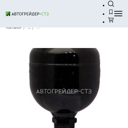
Каталог
/
...
/
...