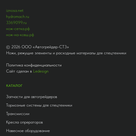
iznosa.net
hydromach.ru
3369099.ru
нож-сетка.рф
нож-на-ковш.рф
©
2026
ООО «Автогрейдер-СТ3»
Ножи, режущие элементы и расходные материалы для спецтехники
Политика конфиденциальности
Сайт сделан в
Ledesign
КАТАЛОГ
Запчасти для автогрейдеров
Тормозные системы для спецтехники
Трансмиссии
Кресла опрераторов
Навесное оборудование