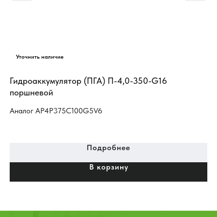
Гидроаккумулятор (ПГА) П-4,0-350-G16
Ги
поршневой
Аналог AP4P375C100G5V6
Подробнее
В корзину