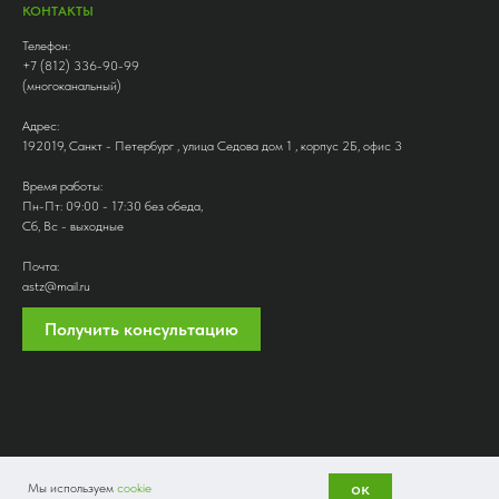
КОНТАКТЫ
Телефон:
+7 (812) 336-90-99
(многоканальный)
Адрес:
192019, Санкт - Петербург , улица Седова дом 1 , корпус 2Б, офис 3
Время работы:
Пн-Пт: 09:00 - 17:30 без обеда,
Сб, Вс - выходные
Почта:
astz@mail.ru
Получить консультацию
ок
Мы используем
cookie