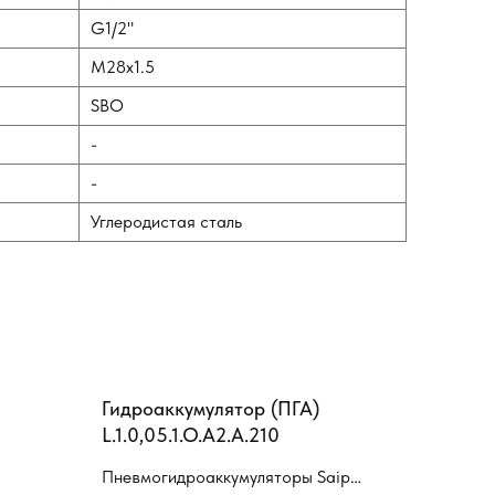
G1/2"
M28х1.5
SBO
-
-
Углеродистая сталь
Гидроаккумулятор (ПГА)
L.1.0,05.1.O.A2.A.210
Пневмогидроаккумуляторы Saip