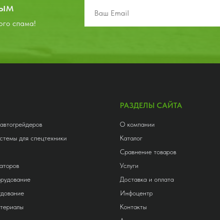
вым
ого спама!
РАЗДЕЛЫ САЙТА
 автогрейдеров
О компании
стемы для спецтехники
Каталог
Сравнение товаров
аторов
Услуги
орудование
Доставка и оплата
удование
Инфоцентр
атериалы
Контакты