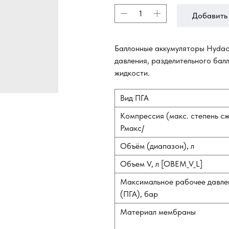
Добавить 
Баллонные аккумуляторы Hydac 
давления, разделительного балл
жидкости.
Вид ПГА
Компрессия (макс. степень с
Рмакс/
Объём (диапазон), л
Объем V, л [OBEM_V_L]
Максимальное рабочее давле
(ПГА), бар
Материал мембраны