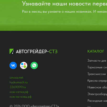
Узнавайте наши новости пер
Раз в месяц вы узнаете о наших новинках. И никак
КАТАЛОГ
Запчасти для
Тормозные си
Трансмиссии
iznosa.net
Кресла опрер
hydromach.ru
3369099.ru
Навесное об
нож-сетка.рф
Электрообор
нож-на-ковш.рф
Расходные м
©
2026
ООО «Автогрейдер-СТ3»