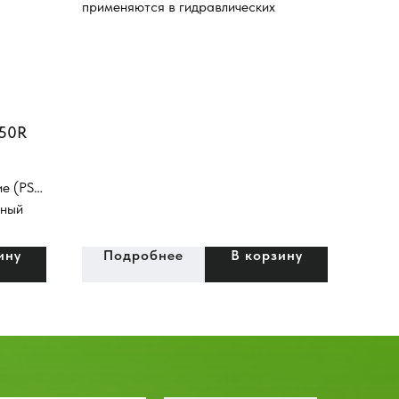
применяются в гидравлических
системах мобильных машин, станочной
аппаратуры, гидравлических стендах и
специальных устройствах, в
гидросистемах дорожно-строительных
машин и машинах специального
150R
назначения (гидросистема тормозов,
гидро-система рабочего
оборудования).
е (PS):
тный
 + 80 °
ину
Подробнее
В корзину
жет