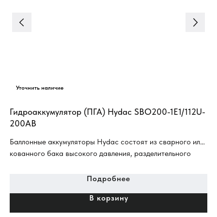
Гидроаккумулятор (ПГА) Hydac SBO200-1E1/112U-
Ги
200AB
Баллонные аккумуляторы Hydac состоят из сварного или
кованного бака высокого давления, разделительного
баллона, а также из арматуры для подвода газа и
жидкости.
Подробнее
В корзину