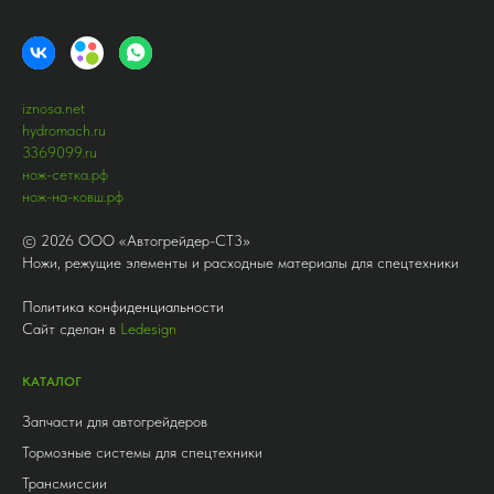
iznosa.net
hydromach.ru
3369099.ru
нож-сетка.рф
нож-на-ковш.рф
©
2026
ООО «Автогрейдер-СТ3»
Ножи, режущие элементы и расходные материалы для спецтехники
Политика конфиденциальности
Сайт сделан в
Ledesign
КАТАЛОГ
Запчасти для автогрейдеров
Тормозные системы для спецтехники
Трансмиссии