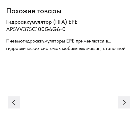
Похожие товары
Гидроаккумулятор (ПГА) EPE
Ги
AP5VV375C100G6G6-0
AM
Пневмогидроаккумуляторы EPE применяются в
Пн
гидравлических системах мобильных машин, станочной
ги
аппаратуры, гидравлических стендах и специальных
ап
устройствах, в гидросистемах дорожно-строительных
ус
машин и машинах специального назначения
ма
(гидросистема тормозов, гидро-система рабочего
(г
оборудования).
об