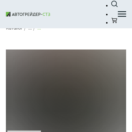
Каталог
/
...
/
...