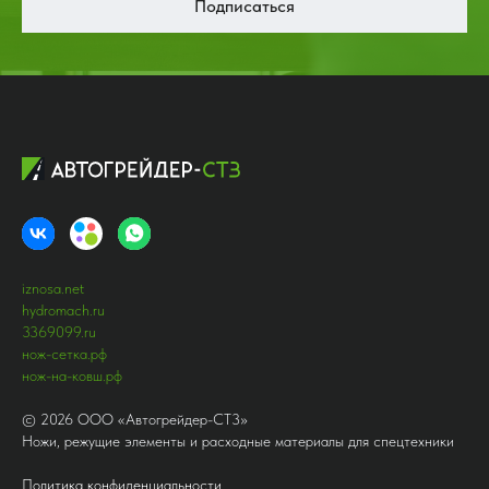
Подписаться
iznosa.net
hydromach.ru
3369099.ru
нож-сетка.рф
нож-на-ковш.рф
©
2026
ООО «Автогрейдер-СТ3»
Ножи, режущие элементы и расходные материалы для спецтехники
Политика конфиденциальности