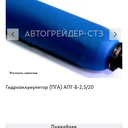
.A
Гидроаккумулятор (ПГА) АПГ-Б-2,5/20
Ги
LA
Пн
ги
ап
ус
Подробнее