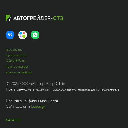
iznosa.net
hydromach.ru
3369099.ru
нож-сетка.рф
нож-на-ковш.рф
©
2026
ООО «Автогрейдер-СТ3»
Ножи, режущие элементы и расходные материалы для спецтехники
Политика конфиденциальности
Сайт сделан в
Ledesign
КАТАЛОГ