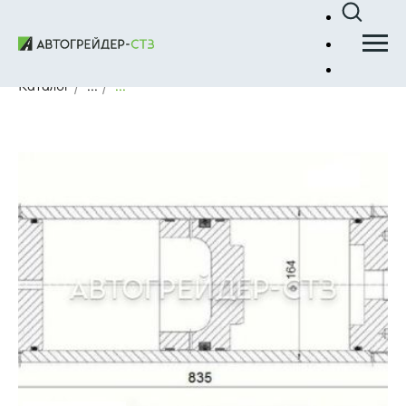
Каталог
/
...
/
...