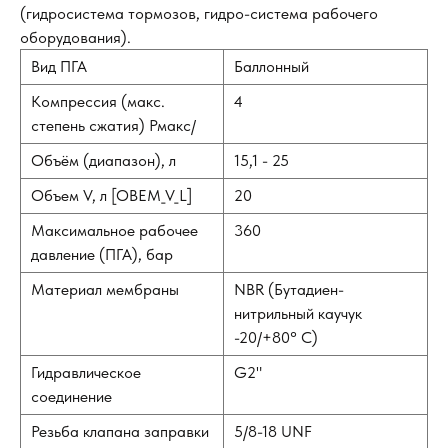
(гидросистема тормозов, гидро-система рабочего
оборудования).
Вид ПГА
Баллонный
Компрессия (макс.
4
степень сжатия) Рмакс/
Объём (диапазон), л
15,1 - 25
Объем V, л [OBEM_V_L]
20
Максимальное рабочее
360
давление (ПГА), бар
Материал мембраны
NBR (Бутадиен-
нитрильный каучук
-20/+80° С)
Гидравлическое
G2"
соединение
Резьба клапана заправки
5/8-18 UNF