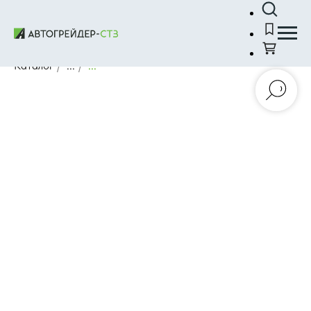
Каталог
/
...
/
...