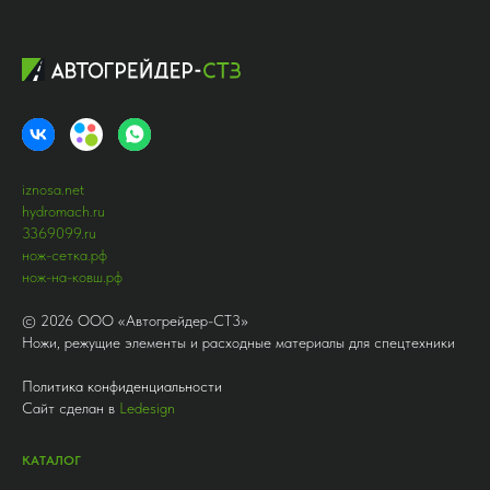
iznosa.net
hydromach.ru
3369099.ru
нож-сетка.рф
нож-на-ковш.рф
©
2026
ООО «Автогрейдер-СТ3»
Ножи, режущие элементы и расходные материалы для спецтехники
Политика конфиденциальности
Сайт сделан в
Ledesign
КАТАЛОГ