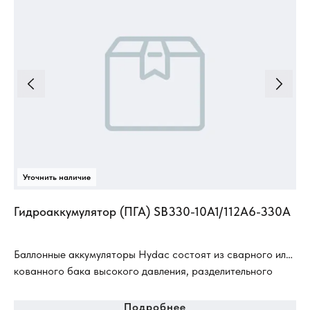
Гидроаккумулятор (ПГА) SB330-10A1/112А6-330А
Ги
2
Баллонные аккумуляторы Hydac состоят из сварного или
кованного бака высокого давления, разделительного
баллона, а также из арматуры для подвода газа и
жидкости.
Подробнее