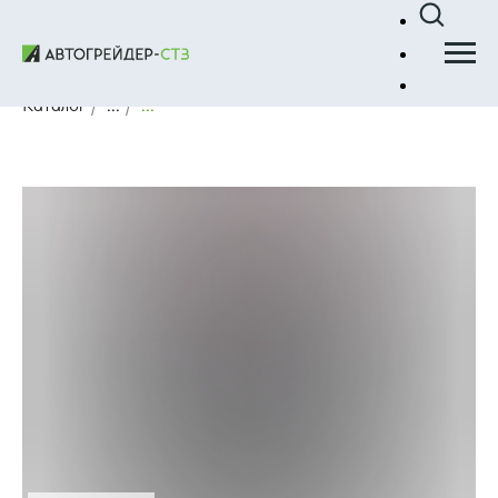
Каталог
/
...
/
...