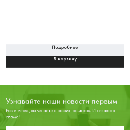
Ги
C0
Пн
ги
ап
ус
Подробнее
ма
В корзину
(г
об
Узнавайте наши новости первым
Раз в месяц вы узнаете о наших новинках. И никакого
спама!