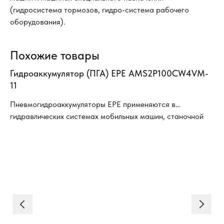
(гидросистема тормозов, гидро-система рабочего
оборудования).
Похожие товары
Гидроаккумулятор (ПГА) EPE AMS2P100CW4VM-
11
Пневмогидроаккумуляторы EPE применяются в
гидравлических системах мобильных машин, станочной
аппаратуры, гидравлических стендах и специальных
устройствах, в гидросистемах дорожно-строительных
машин и машинах специального назначения
(гидросистема тормозов, гидро-система рабочего
оборудования).