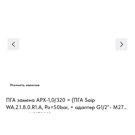
ПГА замена АРХ-1,0/320 = (ПГА Saip
Ги
WA.2.1.8.0.R1.A, Po=50bar, + адаптер G1/2"- М27х2
по
+ кольцо USIT233)
ли
Ан