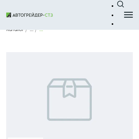
Каталог
/
...
/
...