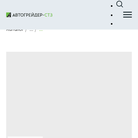
Каталог
/
...
/
...