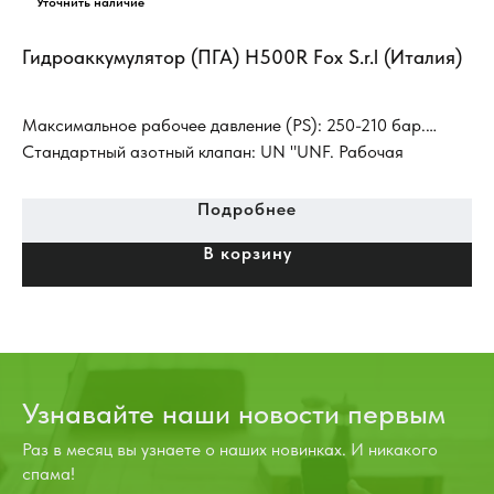
Гидроаккумулятор (ПГА) H500R Fox S.r.l (Италия)
Ги
(L
Максимальное рабочее давление (PS): 250-210 бар.
Пн
Стандартный азотный клапан: UN "UNF. Рабочая
ги
температура (TS): от -20 ° C до + 80 ° C Стандартная
ап
диафрагма: может эксплуатировться в системах с
ус
Подробнее
миниральными маслами и некоррозионными жидкостями
ма
В корзину
Установка: в любом положении
(г
об
Узнавайте наши новости первым
Раз в месяц вы узнаете о наших новинках. И никакого
спама!