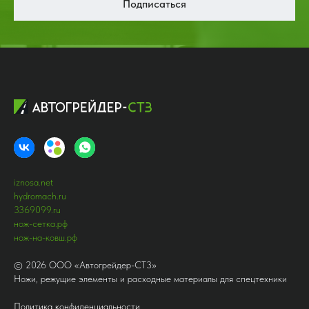
Подписаться
iznosa.net
hydromach.ru
3369099.ru
нож-сетка.рф
нож-на-ковш.рф
©
2026
ООО «Автогрейдер-СТ3»
Ножи, режущие элементы и расходные материалы для спецтехники
Политика конфиденциальности