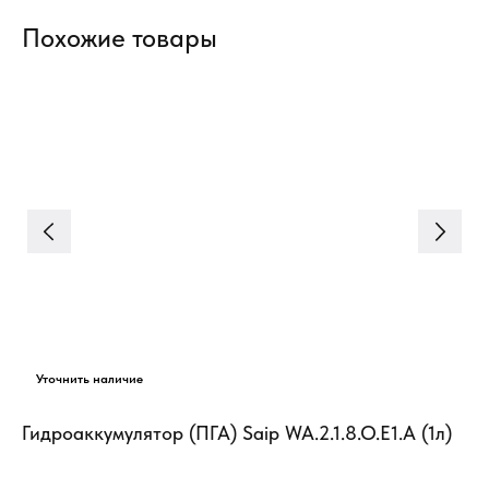
Похожие товары
Гидроаккумулятор (ПГА) Saip WA.2.1.8.O.E1.A (1л)
Ги
по