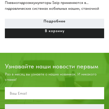
ли
Пневмогидроаккумуляторы Saip применяются в
Ан
гидравлических системах мобильных машин, станочной
аппаратуры, гидравлических стендах и специальных
устройствах, в гидросистемах дорожно-строительных
Подробнее
машин и машинах специального назначения
В корзину
(гидросистема тормозов, гидро-система рабочего
оборудования).
Узнавайте наши новости первым
Раз в месяц вы узнаете о наших новинках. И никакого
спама!