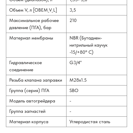
Объем V, л [OBEM_V_L]
3,5
Максимальное рабочее
210
давление (ПГА), бар
Материал мембраны
NBR (Бутадиен-
нитрильный каучук
-15/+80° С)
Гидравлическое
G3/4"
соединение
Резьба клапана заправки
M28х1.5
Группа (серия) ПГА
SBO
Модель автогрейдера
-
Группа запчастей
-
Материал корпуса
Углеродистая сталь