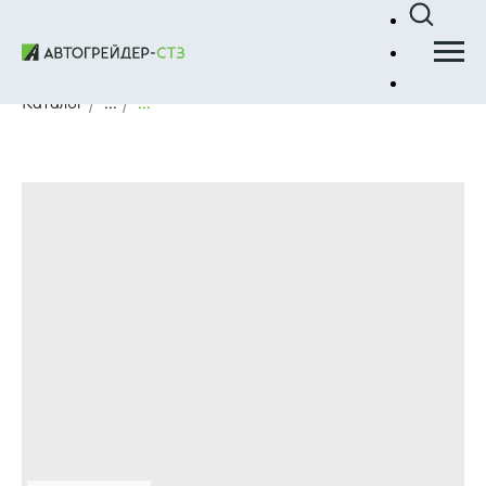
Каталог
/
...
/
...