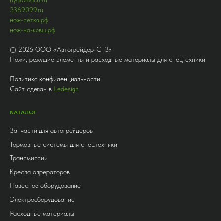
3369099.ru
нож-сетка.рф
нож-на-ковш.рф
©
2026
ООО «Автогрейдер-СТ3»
Ножи, режущие элементы и расходные материалы для спецтехники
Политика конфиденциальности
Сайт сделан в
Ledesign
КАТАЛОГ
Запчасти для автогрейдеров
Тормозные системы для спецтехники
Трансмиссии
Кресла опрераторов
Навесное оборудование
Электрооборудование
Расходные материалы