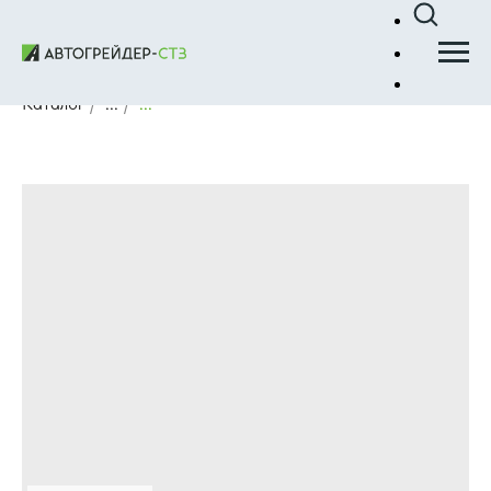
Каталог
/
...
/
...