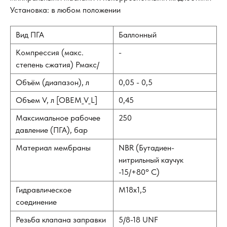
Установка: в любом положении
Вид ПГА
Баллонный
Компрессия (макс.
-
степень сжатия) Рмакс/
Объём (диапазон), л
0,05 - 0,5
Объем V, л [OBEM_V_L]
0,45
Максимальное рабочее
250
давление (ПГА), бар
Материал мембраны
NBR (Бутадиен-
нитрильный каучук
-15/+80° С)
Гидравлическое
M18х1,5
соединение
Резьба клапана заправки
5/8-18 UNF