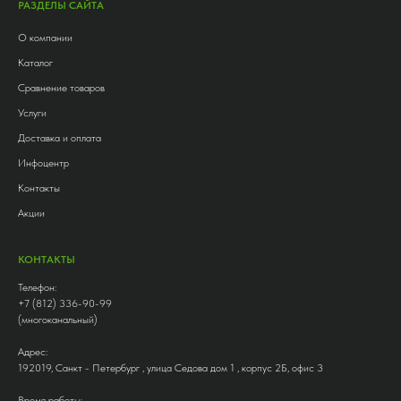
РАЗДЕЛЫ САЙТА
О компании
Каталог
Сравнение товаров
Услуги
Доставка и оплата
Инфоцентр
Контакты
Акции
КОНТАКТЫ
Телефон:
+7 (812) 336-90-99
(многоканальный)
Адрес:
192019, Санкт - Петербург , улица Седова дом 1 , корпус 2Б, офис 3
Время работы: