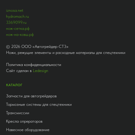
iznosa.net
hydromach.ru
3369099.ru
нож-сетка.рф
нож-на-ковш.рф
©
2026
ООО «Автогрейдер-СТ3»
Ножи, режущие элементы и расходные материалы для спецтехники
Политика конфиденциальности
Сайт сделан в
Ledesign
КАТАЛОГ
Запчасти для автогрейдеров
Тормозные системы для спецтехники
Трансмиссии
Кресла опрераторов
Навесное оборудование