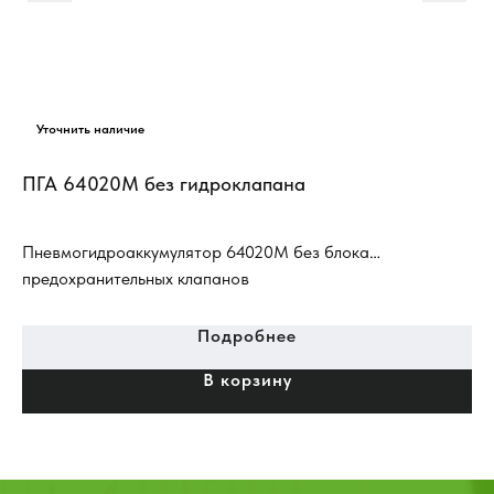
ПГА 64020М без гидроклапана
ПГ
эн
(P
Пневмогидроаккумулятор 64020М без блока
Дл
предохранительных клапанов
то
ПГ
Ги
Подробнее
Пр
В корзину
аз