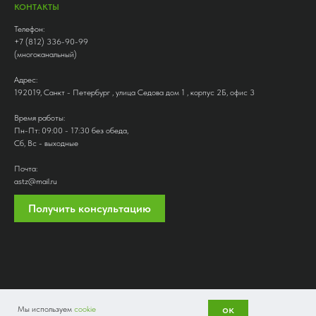
КОНТАКТЫ
Телефон:
+7 (812) 336-90-99
(многоканальный)
Адрес:
192019, Санкт - Петербург , улица Седова дом 1 , корпус 2Б, офис 3
Время работы:
Пн-Пт: 09:00 - 17:30 без обеда,
Сб, Вс - выходные
Почта:
astz@mail.ru
Получить консультацию
ок
Мы используем
cookie