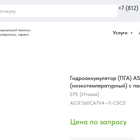
+7 (812
Услуги
Гидроаккумулятор (ПГА) 
(низкотемпературный) с п
EPE (Италия)
AS3F360CA7V4--11-C0C0