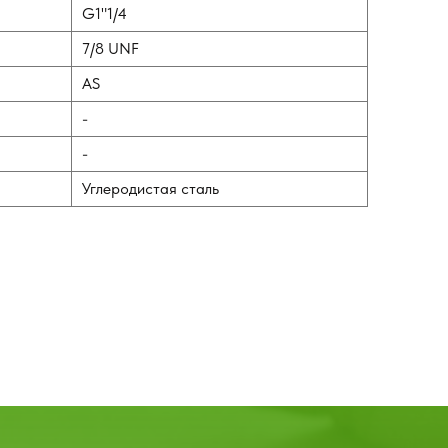
G1"1/4
7/8 UNF
AS
-
-
Углеродистая сталь