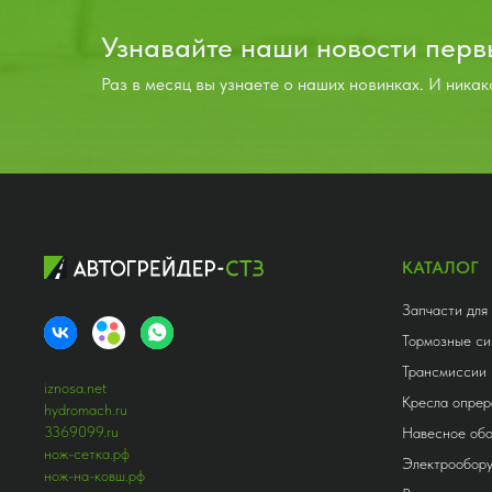
Узнавайте наши новости пер
Раз в месяц вы узнаете о наших новинках. И никак
КАТАЛОГ
Запчасти для
Тормозные си
Трансмиссии
iznosa.net
Кресла опрер
hydromach.ru
3369099.ru
Навесное об
нож-сетка.рф
Электрообор
нож-на-ковш.рф