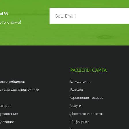
вым
ого спама!
РАЗДЕЛЫ САЙТА
 автогрейдеров
О компании
стемы для спецтехники
Каталог
Сравнение товаров
аторов
Услуги
орудование
Доставка и оплата
удование
Инфоцентр