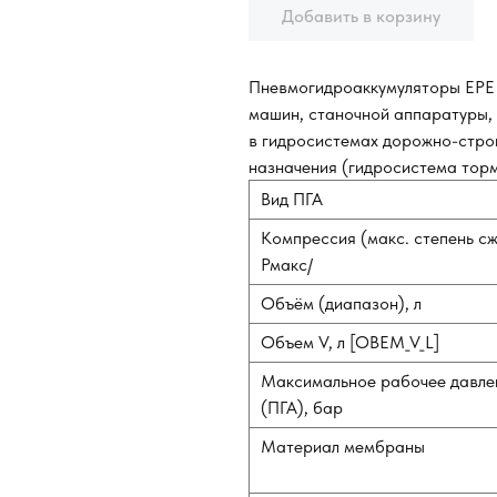
Добавить в корзину
Пневмогидроаккумуляторы EPE 
машин, станочной аппаратуры, 
в гидросистемах дорожно-стро
назначения (гидросистема тор
Вид ПГА
Компрессия (макс. степень с
Рмакс/
Объём (диапазон), л
Объем V, л [OBEM_V_L]
Максимальное рабочее давле
(ПГА), бар
Материал мембраны