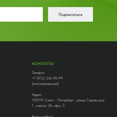
Подписаться
КОНТАКТЫ
Телефон:
+7 (812) 336-90-99
(многоканальный)
Адрес:
192019, Санкт - Петербург , улица Седова дом
1 , корпус 2Б, офис 3
Время работы: