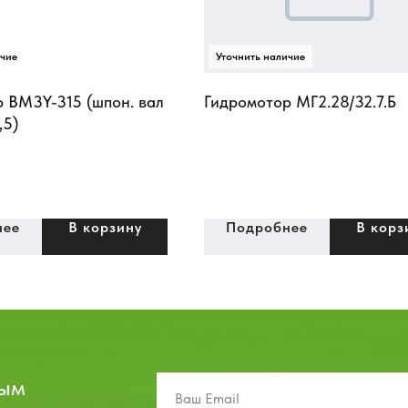
 BM3Y-315 (шпон. вал
Гидромотор МГ2.28/32.7.Б
,5)
нее
В корзину
Подробнее
В корз
вым