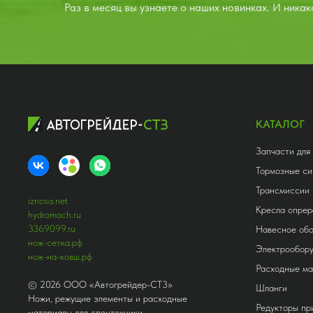
Раз в месяц вы узнаете о наших новинках. И никак
КАТАЛОГ
Запчасти для
Тормозные си
Трансмиссии
iznosa.net
Кресла опрер
hydromach.ru
3369099.ru
Навесное об
нож-сетка.рф
Электрообор
нож-на-ковш.рф
Расходные м
©
2026
ООО «Автогрейдер-СТ3»
Шланги
Ножи, режущие элементы и расходные
Редукторы п
материалы для спецтехники