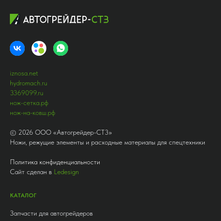
iznosa.net
hydromach.ru
3369099.ru
нож-сетка.рф
нож-на-ковш.рф
©
2026
ООО «Автогрейдер-СТ3»
Ножи, режущие элементы и расходные материалы для спецтехники
Политика конфиденциальности
Сайт сделан в
Ledesign
КАТАЛОГ
Запчасти для автогрейдеров