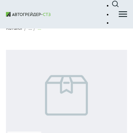
Каталог
/
...
/
...