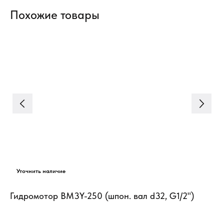
Похожие товары
in
Гидромотор BM3Y-250 (шпон. вал d32, G1/2")
Ги