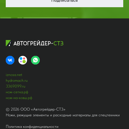
Подписаться
iznosa.net
hydromach.ru
3369099.ru
нож-сетка.рф
нож-на-ковш.рф
©
2026
ООО «Автогрейдер-СТ3»
Ножи, режущие элементы и расходные материалы для спецтехники
Политика конфиденциальности