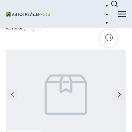
Каталог
/
...
/
...