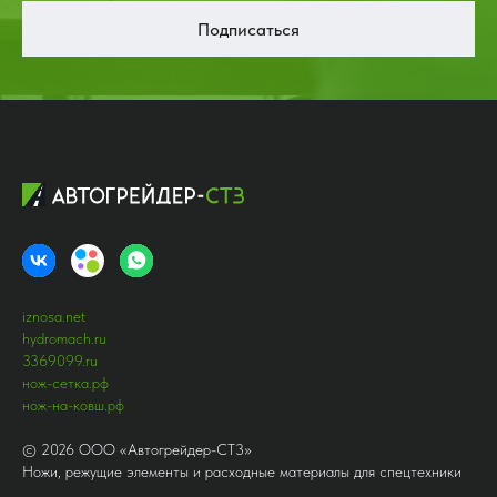
Подписаться
iznosa.net
hydromach.ru
3369099.ru
нож-сетка.рф
нож-на-ковш.рф
©
2026
ООО «Автогрейдер-СТ3»
Ножи, режущие элементы и расходные материалы для спецтехники