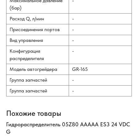
Максимальное давление
-
(бар)
Расход Q, л/мин
-
Присоединения портов
-
Вид управления
-
Конфигурация
-
распределителя
Модель автогрейдера
GR-165
Группа запчастей
-
Группа запчастей
-
Похожие товары
Гидрораспределитель 05Z80 AАААА ES3 24 VDC
Ги
G
AB