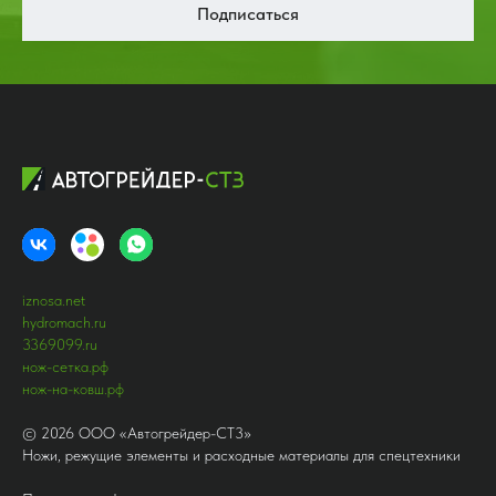
Подписаться
iznosa.net
hydromach.ru
3369099.ru
нож-сетка.рф
нож-на-ковш.рф
©
2026
ООО «Автогрейдер-СТ3»
Ножи, режущие элементы и расходные материалы для спецтехники