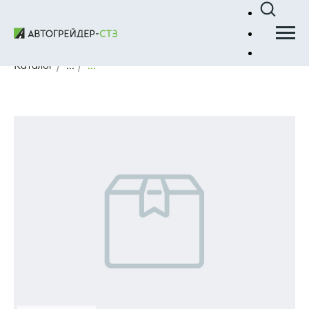
Каталог
/
...
/
...