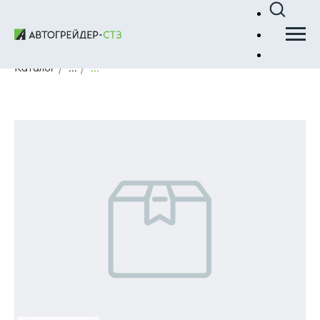
Каталог
/
...
/
...