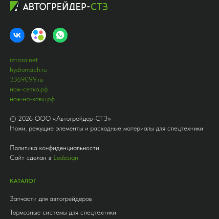
iznosa.net
hydromach.ru
3369099.ru
нож-сетка.рф
нож-на-ковш.рф
©
2026
ООО «Автогрейдер-СТ3»
Ножи, режущие элементы и расходные материалы для спецтехники
Политика конфиденциальности
Сайт сделан в
Ledesign
КАТАЛОГ
Запчасти для автогрейдеров
Тормозные системы для спецтехники