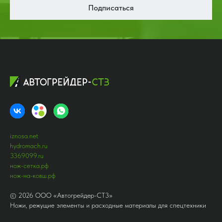
Подписаться
iznosa.net
hydromach.ru
3369099.ru
нож-сетка.рф
нож-на-ковш.рф
©
2026
ООО «Автогрейдер-СТ3»
Ножи, режущие элементы и расходные материалы для спецтехники