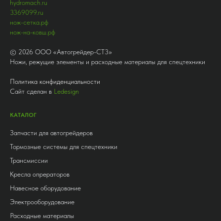
hydromach.ru
3369099.ru
нож-сетка.рф
нож-на-ковш.рф
©
2026
ООО «Автогрейдер-СТ3»
Ножи, режущие элементы и расходные материалы для спецтехники
Политика конфиденциальности
Сайт сделан в
Ledesign
КАТАЛОГ
Запчасти для автогрейдеров
Тормозные системы для спецтехники
Трансмиссии
Кресла опрераторов
Навесное оборудование
Электрооборудование
Расходные материалы