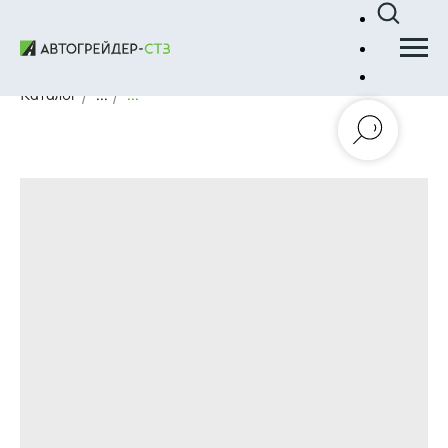
Каталог
/
...
/
...